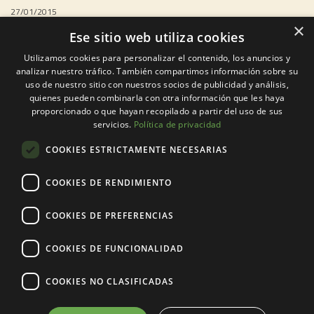
27/01/2015
×
El recorrido tiene un total de 60 metros, y el espacio para
Ese sitio web utiliza cookies
caminar es de unos 160 centímetros de ancho. En un día
Utilizamos cookies para personalizar el contenido, los anuncios y
despejado, se puede ver perfectamente la caída de cerca de
analizar nuestro tráfico. También compartimos información sobre su
1,5 kilómetros hasta el suelo…
uso de nuestro sitio con nuestros socios de publicidad y análisis,
quienes pueden combinarla con otra información que les haya
proporcionado o que hayan recopilado a partir del uso de sus
LEER MÁS...
servicios.
Política de privacidad
COOKIES ESTRICTAMENTE NECESARIAS
1
2
...
52
53
54
55
56
57
58
...
62
63
COOKIES DE RENDIMIENTO
contacta:
COOKIES DE PREFERENCIAS
CERCEDILLA-Madrid
COOKIES DE FUNCIONALIDAD
Lunes a viernes:
918 522 546
COOKIES NO CLASIFICADAS
Fines de semana, festivos y día en curso:
680 628 348