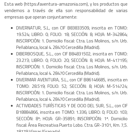
Esta web (https://aventura-amazonia.com), y los productos que
vendemos a través de ella son responsabilidad de varias
empresas que operan conjuntamente:
DIVERNATUR, S.L, con CIF B83833509, inscrita en TOMO:
19.524; LIBRO: 0; FOLIO: 18; SECCIÓN: 8; HOJA: M-342864;
INSCRIPCIÓN: 1. Domicilio fiscal: Ctra. Los Molinos, s/n. Urb.
Peñablanca, local 4. 28470 Cercedilla (Madrid).
DIBERBOSQUE, S.L., con CIF B84831502, inscrita en TOMO:
23.273; LIBRO: 0; FOLIO: 20; SECCIÓN: 8; HOJA: M-417195;
INSCRIPCIÓN: 1. Domicilio fiscal: Ctra. Los Molinos, s/n. Urb.
Peñablanca, local 4. 28470 Cercedilla (Madrid).
DIVERMAR AVENTURA, S.L., con CIF B86146685, inscrita en
TOMO: 28.519; FOLIO: 52; SECCIÓN: 8; HOJA: M-514724;
INSCRIPCIÓN: 1. Domicilio fiscal: Ctra. Los Molinos, s/n. Urb.
Peñablanca, local 4. 28470 Cercedilla (Madrid).
ACTIVIDADES TURÍSTICAS Y DE OCIO DEL SUR, S.L., con CIF
B18884866, inscrita en TOMO: 1.336; LIBRO: 0; FOLIO: 103;
SECCIÓN: 8ª; HOJA: GR-35891; INSCRIPCIÓN: 1ª. Domicilio
fiscal: Área Recreativa Puerto Lobo. Ctra. GR-3101, Km. 7,5.
18179 Víznar (Granada)