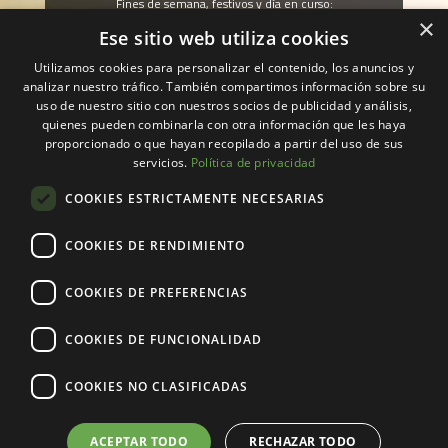
Fines de semana, festivos y día en curso:
680 628 348
×
Ese sitio web utiliza cookies
Utilizamos cookies para personalizar el contenido, los anuncios y
PELAYOS-Madrid
analizar nuestro tráfico. También compartimos información sobre su
uso de nuestro sitio con nuestros socios de publicidad y análisis,
Lunes a viernes:
918 522 546
quienes pueden combinarla con otra información que les haya
proporcionado o que hayan recopilado a partir del uso de sus
Fines de semana, festivos y día en curso:
servicios.
Política de privacidad
608 606 802
COOKIES ESTRICTAMENTE NECESARIAS
MARBELLA-Málaga
COOKIES DE RENDIMIENTO
Lunes a viernes:
952 835 505
COOKIES DE PREFERENCIAS
Fines de semana, festivos y día en curso:
625 089 320
COOKIES DE FUNCIONALIDAD
COOKIES NO CLASIFICADAS
ACEPTAR TODO
RECHAZAR TODO