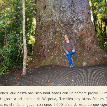
nsiones, que hasta han sido bautizados con un nombre propio. E
protagonista del bosque de Waipoua,. También hay otros árbol
ima es el más longevo, con unos 2.000 años de vida. Lo que sig