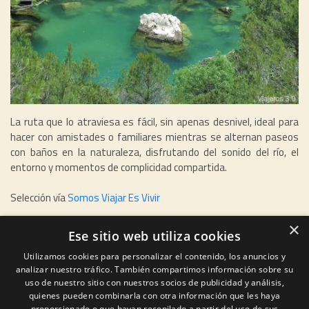
La ruta que lo atraviesa es fácil, sin apenas desnivel, ideal para
hacer con amistades o familiares mientras se alternan paseos
con baños en la naturaleza, disfrutando del sonido del río, el
entorno y momentos de complicidad compartida.
Selección vía
Somos Viajar Es Vivir
©2025
Aventura Amazonia
© & (cc) De las imágenes y vídeos de
×
Ese sitio web utiliza cookies
los respectivos propietarios y autores
Utilizamos cookies para personalizar el contenido, los anuncios y
analizar nuestro tráfico. También compartimos información sobre su
uso de nuestro sitio con nuestros socios de publicidad y análisis,
quienes pueden combinarla con otra información que les haya
contacta:
proporcionado o que hayan recopilado a partir del uso de sus