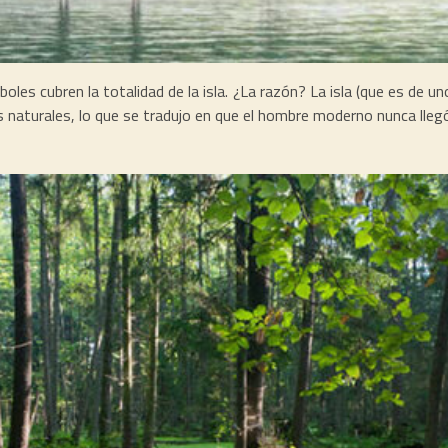
boles cubren la totalidad de la isla. ¿La razón? La isla (que es de
 naturales, lo que se tradujo en que el hombre moderno nunca llegó 